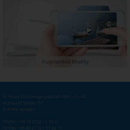
Augmented Reality
te Neues Druckereigesellschaft mbH + Co KG
Mülhauser Straße 157
D-47906 Kempen
Telefon: +49 (0) 2152 / 1 43-0
Telefax: +49 (0) 21 52 / 51 02 11