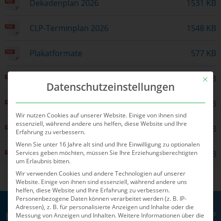
Dekadenplan 2026
1531 KB
CLP-Terminplan 2026
1548 KB
Plakatformate
577 KB
Druckdaten Anlieferung
81 KB
Mit die
Datenschutzeinstellungen
Falz- & Stanzprodukte Beispiele
255 KB
Wir nutzen Cookies auf unserer Website. Einige von ihnen sind
essenziell, während andere uns helfen, diese Website und Ihre
Einkaufsbedingungen
83 KB
Erfahrung zu verbessern.
Wenn Sie unter 16 Jahre alt sind und Ihre Einwilligung zu optionalen
Lieferbedingungen
1528 KB
Services geben möchten, müssen Sie Ihre Erziehungsberechtigten
um Erlaubnis bitten.
Wir verwenden Cookies und andere Technologien auf unserer
Website. Einige von ihnen sind essenziell, während andere uns
helfen, diese Website und Ihre Erfahrung zu verbessern.
Personenbezogene Daten können verarbeitet werden (z. B. IP-
Adressen), z. B. für personalisierte Anzeigen und Inhalte oder die
Haben Sie Fragen zu unseren Leistungen?
Messung von Anzeigen und Inhalten.
Weitere Informationen über die