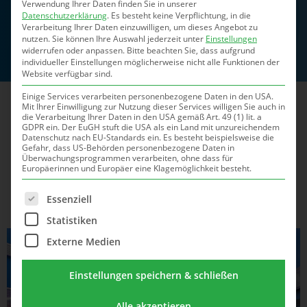
Verwendung Ihrer Daten finden Sie in unserer
Datenschutzerklärung
.
Es besteht keine Verpflichtung, in die
Zum Kontaktformular »
Verarbeitung Ihrer Daten einzuwilligen, um dieses Angebot zu
nutzen.
Sie können Ihre Auswahl jederzeit unter
Einstellungen
widerrufen oder anpassen.
Bitte beachten Sie, dass aufgrund
individueller Einstellungen möglicherweise nicht alle Funktionen der
Website verfügbar sind.
Einige Services verarbeiten personenbezogene Daten in den USA.
Mit Ihrer Einwilligung zur Nutzung dieser Services willigen Sie auch in
die Verarbeitung Ihrer Daten in den USA gemäß Art. 49 (1) lit. a
Unsere Dienstleistungen für
GDPR ein. Der EuGH stuft die USA als ein Land mit unzureichendem
Datenschutz nach EU-Standards ein. Es besteht beispielsweise die
eine erfolgreiche
Gefahr, dass US-Behörden personenbezogene Daten in
Überwachungsprogrammen verarbeiten, ohne dass für
Europäerinnen und Europäer eine Klagemöglichkeit besteht.
Zusammenarbeit
Es folgt eine Liste der Service-Gruppen, für die eine Ei
Essenziell
Statistiken
Externe Medien
Einstellungen speichern & schließen
Alle akzeptieren