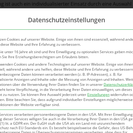
 ist auch ein individualisierter Einsatz durch eine Auswah
, Lage im Straßenverkehr uvm. möglich. Damit können Groß
Datenschutzeinstellungen
Verlassen Sie sich auf Plakate in bester Qualität und natürli
zen Cookies auf unserer Website. Einige von ihnen sind essenziell, während and
 diese Website und Ihre Erfahrung zu verbessern.
e unter 16 Jahre alt sind und Ihre Einwilligung zu optionalen Services geben möc
 Sie Ihre Erziehungsberechtigten um Erlaubnis bitten.
rwenden Cookies und andere Technologien auf unserer Website. Einige von ihnen
ell, während andere uns helfen, diese Website und Ihre Erfahrung zu verbessern
nbezogene Daten können verarbeitet werden (z. B. IP-Adressen), z. B. für
Unsere Plakat-Experten
alisierte Anzeigen und Inhalte oder die Messung von Anzeigen und Inhalten.
Wei
ationen über die Verwendung Ihrer Daten finden Sie in unserer
Datenschutzerkl
eht keine Verpflichtung, in die Verarbeitung Ihrer Daten einzuwilligen, um dieses
t zu nutzen.
Sie können Ihre Auswahl jederzeit unter
Einstellungen
widerrufen o
en.
Bitte beachten Sie, dass aufgrund individueller Einstellungen möglicherweise
nktionen der Website verfügbar sind.
Services verarbeiten personenbezogene Daten in den USA. Mit Ihrer Einwilligung
 dieser Services willigen Sie auch in die Verarbeitung Ihrer Daten in den USA 
 (1) lit. a GDPR ein. Der EuGH stuft die USA als ein Land mit unzureichendem
chutz nach EU-Standards ein. Es besteht beispielsweise die Gefahr, dass US-Be
enbezogene Daten in Überwachungsprogrammen verarbeiten, ohne dass für