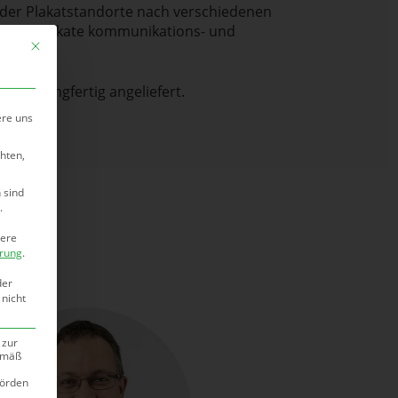
l der Plakatstandorte nach verschiedenen
flächenplakate kommunikations- und
Mit diesem Button wird der Dialog geschlossen. Seine Funktionalität ist ide
ch aushangfertig angeliefert.
ere uns
hten,
 sind
.
tere
ärung
.
der
 nicht
 zur
gemäß
hörden