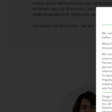
Neben einer flächendeckenden Verbreitung
Kriterien, wie z.B. Branchen, Geschäften
zielgruppengerecht eingesetzt werden.
Sie haben die Botschaft – wir die Technik. 
Wir nut
helfen,
Wenn Si
müssen
Wir ve
essenzi
Persone
person
Inform
Es best
Angebo
anpass
alle Fu
Einige 
Nutzung
Art. 49
Datens
person