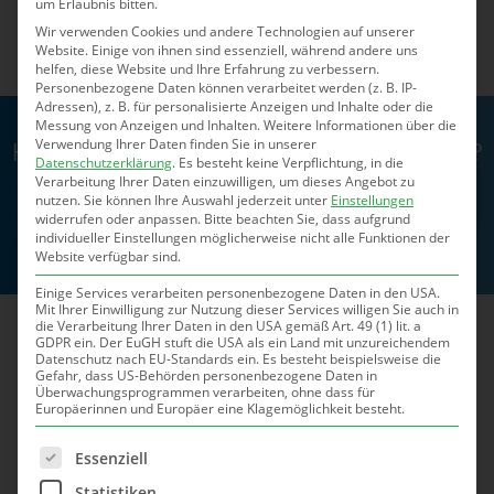
mfalkenberg@te-neues.de
um Erlaubnis bitten.
Wir verwenden Cookies und andere Technologien auf unserer
Website. Einige von ihnen sind essenziell, während andere uns
helfen, diese Website und Ihre Erfahrung zu verbessern.
Personenbezogene Daten können verarbeitet werden (z. B. IP-
Adressen), z. B. für personalisierte Anzeigen und Inhalte oder die
Messung von Anzeigen und Inhalten.
Weitere Informationen über die
Haben Sie Fragen zu unseren Leistungen?
Verwendung Ihrer Daten finden Sie in unserer
Datenschutzerklärung
.
Es besteht keine Verpflichtung, in die
Verarbeitung Ihrer Daten einzuwilligen, um dieses Angebot zu
nutzen.
Sie können Ihre Auswahl jederzeit unter
Einstellungen
Zum Kontaktformular »
widerrufen oder anpassen.
Bitte beachten Sie, dass aufgrund
individueller Einstellungen möglicherweise nicht alle Funktionen der
Website verfügbar sind.
Einige Services verarbeiten personenbezogene Daten in den USA.
Mit Ihrer Einwilligung zur Nutzung dieser Services willigen Sie auch in
die Verarbeitung Ihrer Daten in den USA gemäß Art. 49 (1) lit. a
GDPR ein. Der EuGH stuft die USA als ein Land mit unzureichendem
Unsere Dienstleistungen für
Datenschutz nach EU-Standards ein. Es besteht beispielsweise die
Gefahr, dass US-Behörden personenbezogene Daten in
Überwachungsprogrammen verarbeiten, ohne dass für
eine erfolgreiche
Europäerinnen und Europäer eine Klagemöglichkeit besteht.
Zusammenarbeit
Es folgt eine Liste der Service-Gruppen, für die eine Ei
Essenziell
Statistiken